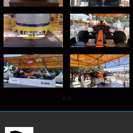
8
/ 8