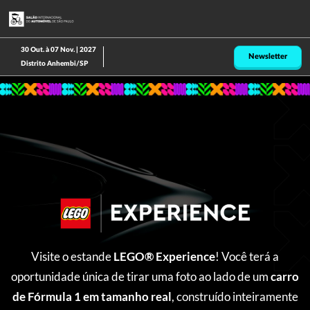
Pular
A
para
p
o
d
30 Out. à 07 Nov. | 2027
Newsletter
conteúdo
n
Distrito Anhembi/SP
Visite o estande
LEGO® Experience
! Você terá a
oportunidade única de tirar uma foto ao lado de um
carro
de Fórmula 1 em tamanho real
, construído inteiramente